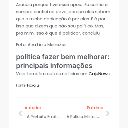
Aracaju porque tive esse apoio. Eu confio e
sempre confiei no povo, porque eles sabem
que a minha dedicação é por eles. E é por
isso que dizem que não sou político. Mas,
pra mim, isso é que é política”, concluiu.
Foto: Ana Lícia Menezes
politica fazer bem melhorar:
principais informações
Veja também outras notícias em
CajuNews
.
Fonte:
Faxaju
Anterior
Próxima
A Prefeita Emília Corrêa participa da Semana S e ressalta o fortalecimento da economia em Aracaju
A Polícia Militar apreendeu um adolescente sob suspeita de envolvimento em ato infracional análogo ao crime de homicídio em Campo do Brito