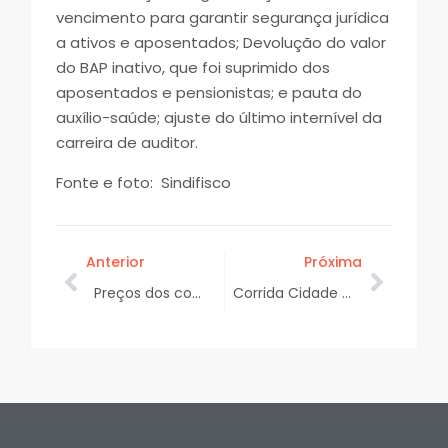
vencimento para garantir segurança jurídica
a ativos e aposentados; Devolução do valor
do BAP inativo, que foi suprimido dos
aposentados e pensionistas; e pauta do
auxílio-saúde; ajuste do último internível da
carreira de auditor.
Fonte e foto: Sindifisco
Anterior
Próxima
Preços dos combustíveis: Governo do Brasil institui plantão para apoiar ações de Procons de todo país
Corrida Cidade de Aracaju: especialistas em provas de pista vão participar da prova neste sábado