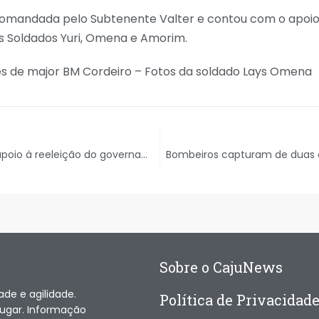
comandada pelo Subtenente Valter e contou com o apoi
 Soldados Yuri, Omena e Amorim.
 de major BM Cordeiro – Fotos da soldado Lays Omena
PT oficializa apoio à reeleição do governado Fábio Mitidieri em Sergipe
Sobre o CajuNews
ade e agilidade.
Política de Privacidad
lugar. Informação