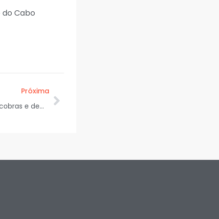
o do Cabo
Próxima
Bombeiros capturam de duas cobras e devolvem animais à natureza em Sergipe
e