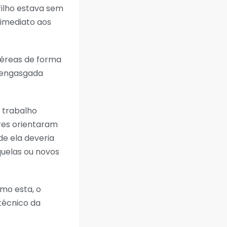
filho estava sem
 imediato aos
aéreas de forma
esengasgada
 trabalho
ares orientaram
de ela deveria
uelas ou novos
mo esta, o
técnico da