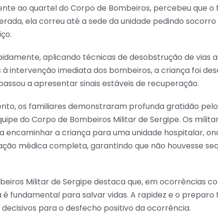
ente ao quartel do Corpo de Bombeiros, percebeu que o 
erada, ela correu até a sede da unidade pedindo socorro
iço.
apidamente, aplicando técnicas de desobstrução de vias 
s à intervenção imediata dos bombeiros, a criança foi d
 passou a apresentar sinais estáveis de recuperação.
nto, os familiares demonstraram profunda gratidão pelo
quipe do Corpo de Bombeiros Militar de Sergipe. Os milit
a encaminhar a criança para uma unidade hospitalar, on
iação médica completa, garantindo que não houvesse seq
eiros Militar de Sergipe destaca que, em ocorrências co
é fundamental para salvar vidas. A rapidez e o preparo 
decisivos para o desfecho positivo da ocorrência.