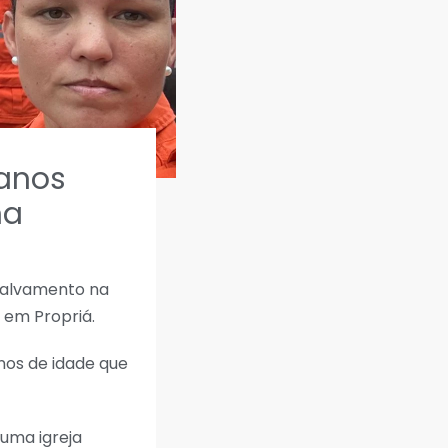
anos
na
salvamento na
 em Propriá.
nos de idade que
 uma igreja