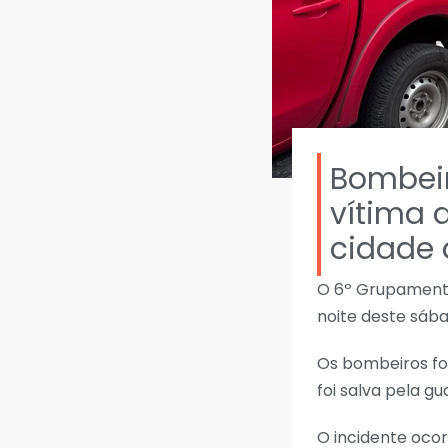
Bombeir
vítima 
cidade 
O 6º Grupamento
noite deste sába
Os bombeiros fo
foi salva pela g
O incidente ocor