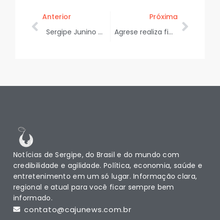
Anterior
Próxima
Sergipe Junino é lançado e projeta três dias de cultura e turismo em Aracaju
Agrese realiza fiscalização em estações de gás natural nos municípios de Itaporanga D`Ajuda e Estância
Notícias de Sergipe, do Brasil e do mundo com
credibilidade e agilidade. Política, economia, saúde e
entretenimento em um só lugar. Informação clara,
regional e atual para você ficar sempre bem
informado.
contato@cajunews.com.br