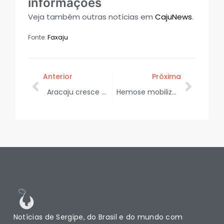
informações
Veja também outras notícias em
CajuNews
.
Fonte:
Faxaju
Anterior
Próxima
Aracaju cresce em qualidade de vida e alcança 3ª colocação do NE em levantamento nacional
Hemose mobiliza doares para reequilibrar estoque de sangue neste sábado
Notícias de Sergipe, do Brasil e do mundo com