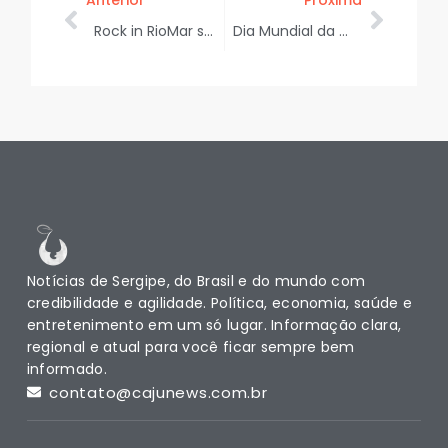
Anterior
Próxima
Rock in RioMar segue com programação de tributos ao rock em Aracaju
Dia Mundial da Alergia: 8 de julho alerta para sinais e cuidados com reações alérgicas na infância
Notícias de Sergipe, do Brasil e do mundo com
credibilidade e agilidade. Política, economia, saúde e
entretenimento em um só lugar. Informação clara,
regional e atual para você ficar sempre bem
informado.
contato@cajunews.com.br