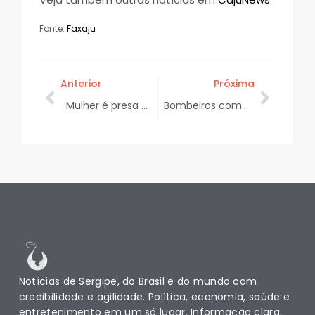
Fonte:
Faxaju
Anterior
Próxima
Mulher é presa por perturbação do sossego e desacato em Maruim
Bombeiros combatem incêndio em um caminhão carregado com frutas na BR-235, em Frei Paulo
Notícias de Sergipe, do Brasil e do mundo com
credibilidade e agilidade. Política, economia, saúde e
entretenimento em um só lugar. Informação clara,