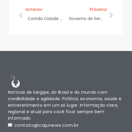
Anterior
Próxima
Corrida Cidade de Aracaju: quenianos fazem treino de aclimatação no Parque da Sementeira
Governo de Sergipe e Petrobras assinam protocolo de intenções para venda antecipada de gás do Seap
Notícias de Sergipe, do Brasil e do mundo com
credibilidade e agilidade. Política, economia, saúde e
entretenimento em um só lugar. Informação clara,
regional e atual para você ficar sempre bem
informado.
contato@cajunews.com.br