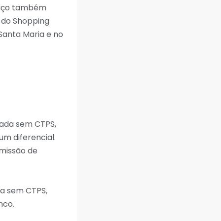
rviço também
c do Shopping
Santa Maria e no
vada sem CTPS,
um diferencial.
emissão de
da sem CTPS,
nco.