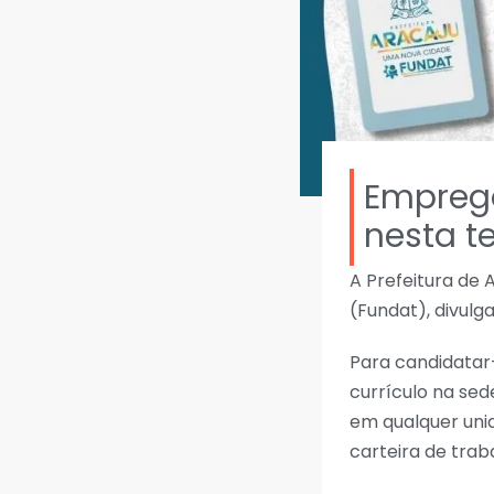
Emprego
nesta t
A Prefeitura de
(Fundat), divulg
Para candidatar-
currículo na sed
em qualquer unid
carteira de traba