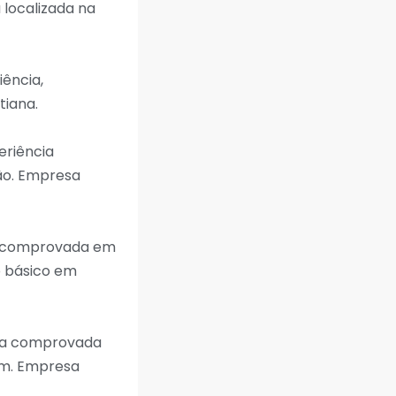
ocalizada na
ência,
tiana.
eriência
ão. Empresa
ia comprovada em
o básico em
cia comprovada
im. Empresa