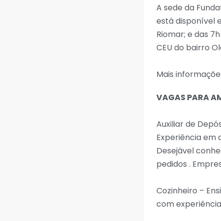
A sede da Fundat
está disponível 
Riomar; e das 7
CEU do bairro Ol
Mais informações
VAGAS PARA A
Auxiliar de Dep
Experiência em d
Desejável conhe
pedidos . Empres
Cozinheiro – En
com experiência 