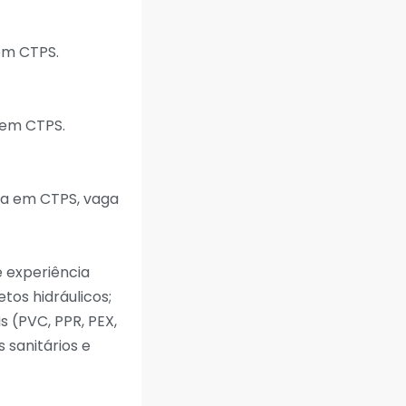
em CTPS.
sem CTPS.
da em CTPS, vaga
 experiência
os hidráulicos;
s (PVC, PPR, PEX,
 sanitários e