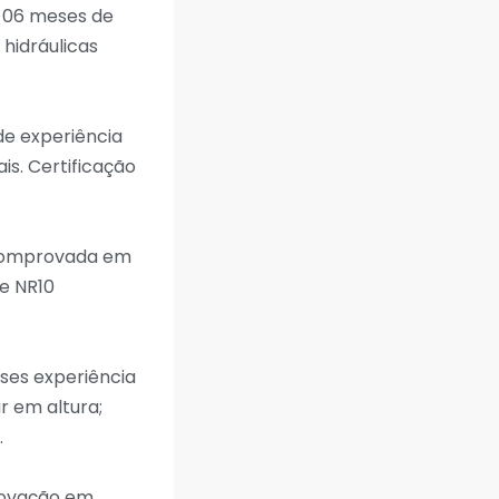
m 06 meses de
hidráulicas
de experiência
is. Certificação
a comprovada em
de NR10
ses experiência
 em altura;
.
rovação em