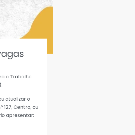
 vagas
ra o Trabalho
.
u atualizar o
º 127, Centro, ou
rio apresentar: