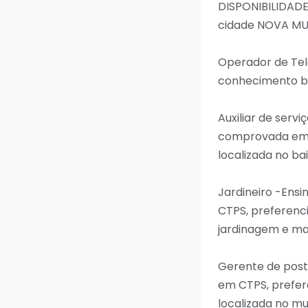
DISPONIBILIDAD
cidade NOVA M
Operador de Tel
conhecimento bá
Auxiliar de serv
comprovada em C
localizada no ba
Jardineiro -Ens
CTPS, preferenc
jardinagem e ma
Gerente de post
em CTPS, prefer
localizada no mu