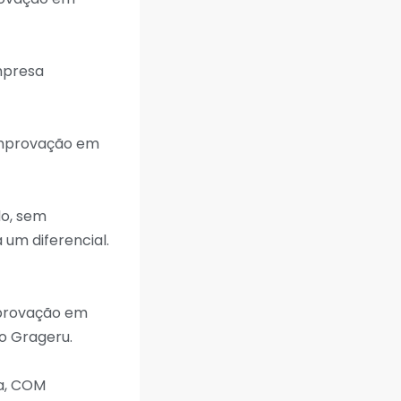
mpresa
omprovação em
do, sem
um diferencial.
mprovação em
o Grageru.
a, COM