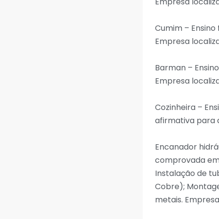
Empresa localiza
Cumim – Ensino
Empresa localiza
Barman – Ensin
Empresa localiza
Cozinheira – En
afirmativa para 
Encanador hidrá
comprovada em C
Instalação de tu
Cobre); Montagem
metais. Empresa 