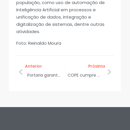
população, como uso de automação de
Inteligência Artificial em processos e
unificação de dados, integração e
digitalização de sistemas, dentre outras
atividades.
Foto: Reinaldo Moura
Anterior
Próxima
Portaria garante isenção de ICMS para óleo diesel de embarcações de pesca em Sergipe
COPE cumpre mandado de prisão no litoral, apreende armas e dois homens morrem em confronto com a policia