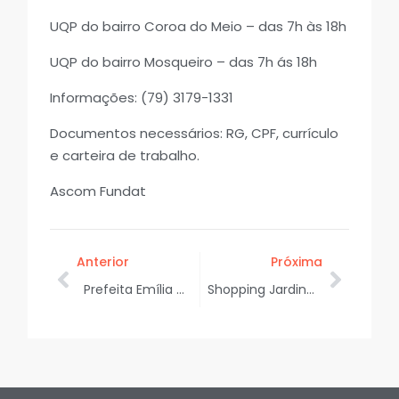
UQP do bairro Coroa do Meio – das 7h às 18h
UQP do bairro Mosqueiro – das 7h ás 18h
Informações: (79) 3179-1331
Documentos necessários: RG, CPF, currículo
e carteira de trabalho.
Ascom Fundat
Anterior
Próxima
Prefeita Emília Corrêa avança com projeto de restauração do Palácio Inácio Barbosa
Shopping Jardins e FMA promovem a campanha “Troque garrafas pet por kit papelaria”