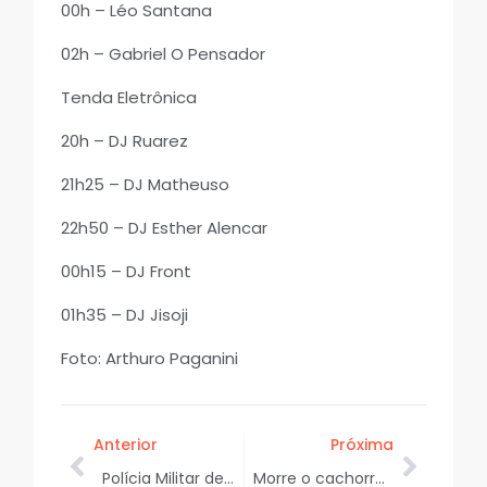
00h – Léo Santana
02h – Gabriel O Pensador
Tenda Eletrônica
20h – DJ Ruarez
21h25 – DJ Matheuso
22h50 – DJ Esther Alencar
00h15 – DJ Front
01h35 – DJ Jisoji
Foto: Arthuro Paganini
Anterior
Próxima
Polícia Militar de Sergipe prepara operação de segurança para prévia do Carnaval e do Verão Sergipe 2026
Morre o cachorro “Zico” após ser esfaqueado na Praia da Atalaia Nova, na Barra dos Coqueiros