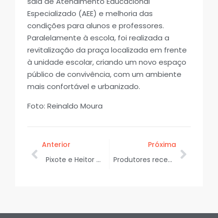
sala de Atendimento Educacional
Especializado (AEE) e melhoria das
condições para alunos e professores.
Paralelamente à escola, foi realizada a
revitalização da praça localizada em frente
à unidade escolar, criando um novo espaço
público de convivência, com um ambiente
mais confortável e urbanizado.
Foto: Reinaldo Moura
Anterior
Próxima
Pixote e Heitor Costa são destaques da última noite de shows do Verão Sergipe em Canindé
Produtores recebem sementes de palma forrageira para fortalecer pecuária