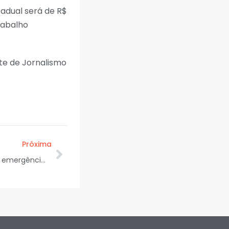
tadual será de R$
rabalho
te de Jornalismo
Próxima
MIDR reconhece a situação de emergência em 26 cidades afetadas por desastres, entre elas, Nossa Senhora Aparecida