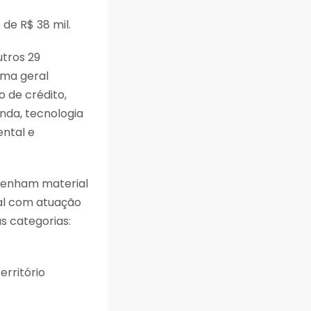
de R$ 38 mil.
utros 29
tema geral
 de crédito,
nda, tecnologia
ental e
e tenham material
nal com atuação
s categorias:
erritório