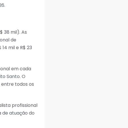
26.
 38 mil). As
ional de
 14 mil e R$ 23
sional em cada
ito Santo. O
 entre todos os
ista profissional
a de atuação do