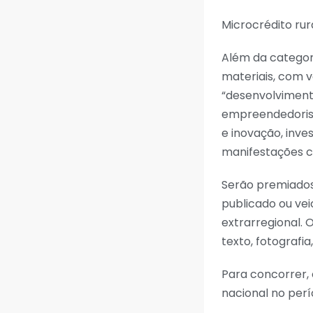
Microcrédito rur
Além da categor
materiais, com v
“desenvolvimento
empreendedorism
e inovação, inve
manifestações cu
Serão premiados 
publicado ou ve
extrarregional.
texto, fotografia
Para concorrer, 
nacional no perí