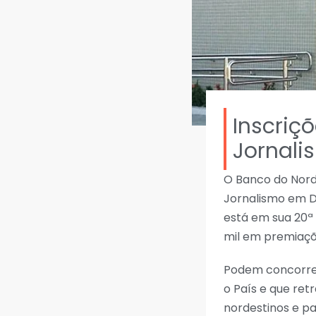
Inscriç
Jornali
O Banco do Nord
Jornalismo em D
está em sua 20ª 
mil em premiaçõe
Podem concorrer 
o País e que re
nordestinos e pa