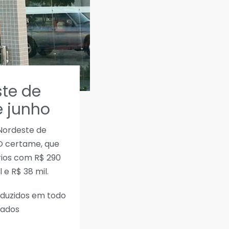
ste de
e junho
Nordeste de
 O certame, que
ários com R$ 290
 e R$ 38 mil.
oduzidos em todo
tados