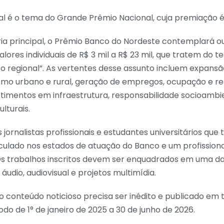
al é o tema do Grande Prêmio Nacional, cuja premiação é 
ia principal, o Prêmio Banco do Nordeste contemplará o
alores individuais de R$ 3 mil a R$ 23 mil, que tratem do 
 regional”. As vertentes desse assunto incluem expansão
o urbano e rural, geração de empregos, ocupação e re
stimentos em infraestrutura, responsabilidade socioambi
lturais.
jornalistas profissionais e estudantes universitários qu
iculado nos estados de atuação do Banco e um profissio
 Os trabalhos inscritos devem ser enquadrados em uma da
, áudio, audiovisual e projetos multimídia.
o conteúdo noticioso precisa ser inédito e publicado em t
odo de 1° de janeiro de 2025 a 30 de junho de 2026.