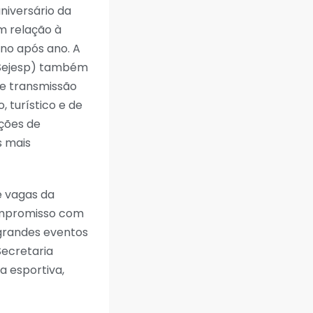
iversário da
em relação à
ano após ano. A
 (Sejesp) também
 e transmissão
, turístico e de
ções de
s mais
e vagas da
compromisso com
 grandes eventos
Secretaria
a esportiva,