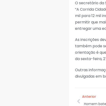
O secretário da 
“A Corrida Cidad
mil para 12 mil 
permitir que ma
entregar uma edi
As inscrições de
também pode ser
orientação é que
da sexta-feira, 
Outras informaçõ
divulgadas em br
Anterior