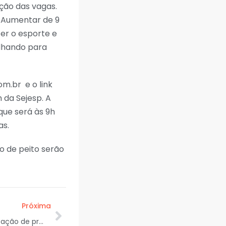
ação das vagas.
. Aumentar de 9
er o esporte e
alhando para
om.br e o link
 da Sejesp. A
que será às 9h
as.
o de peito serão
Próxima
Estado aprecia e aprova nomeação de procurador-geral do Ministério Público de Contas de Sergipe