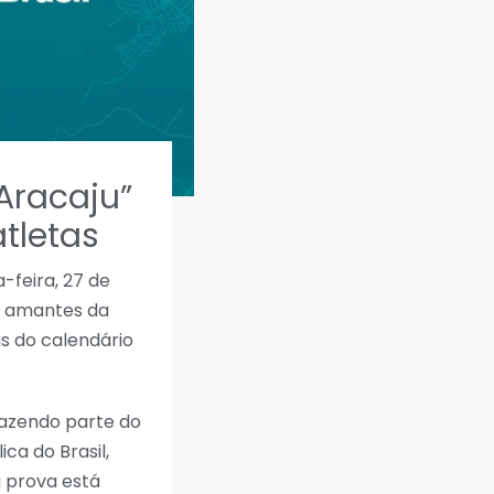
Aracaju”
atletas
-feira, 27 de
 e amantes da
is do calendário
fazendo parte do
ca do Brasil,
a prova está