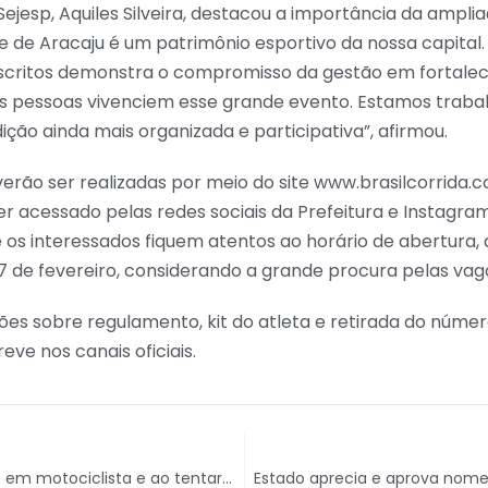
Sejesp, Aquiles Silveira, destacou a importância da ampli
e de Aracaju é um patrimônio esportivo da nossa capital
inscritos demonstra o compromisso da gestão em fortalec
is pessoas vivenciem esse grande evento. Estamos trab
ção ainda mais organizada e participativa”, afirmou.
verão ser realizadas por meio do site www.brasilcorrida.c
 acessado pelas redes sociais da Prefeitura e Instagram
 os interessados fiquem atentos ao horário de abertura, 
27 de fevereiro, considerando a grande procura pelas vag
es sobre regulamento, kit do atleta e retirada do númer
eve nos canais oficiais.
Homem bate em motociclista e ao tentar fugir atinge muro de condomínio no Bairro Luzia, em Aracaju