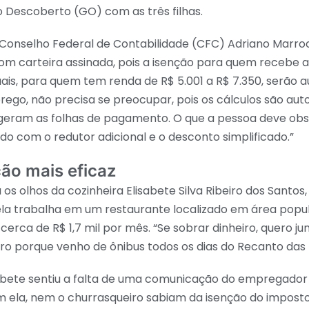
 Descoberto (GO) com as três filhas.
Conselho Federal de Contabilidade (CFC) Adriano Marroco
m carteira assinada, pois a isenção para quem recebe at
is, para quem tem renda de R$ 5.001 a R$ 7.350, serão 
go, não precisa se preocupar, pois os cálculos são aut
eram as folhas de pagamento. O que a pessoa deve obs
o com o redutor adicional e o desconto simplificado.”
o mais eficaz
 os olhos da cozinheira Elisabete Silva Ribeiro dos Santos
ela trabalha em um restaurante localizado em área popul
 cerca de R$ 1,7 mil por mês. “Se sobrar dinheiro, quero ju
o porque venho de ônibus todos os dias do Recanto das
sabete sentiu a falta de uma comunicação do empregador
m ela, nem o churrasqueiro sabiam da isenção do imposto