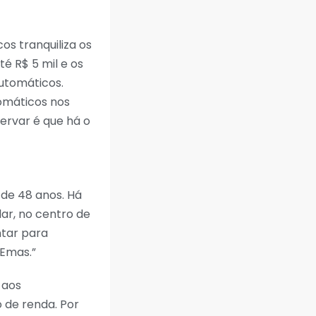
s tranquiliza os
é R$ 5 mil e os
automáticos.
omáticos nos
ervar é que há o
, de 48 anos. Há
ar, no centro de
ntar para
 Emas.”
 aos
 de renda. Por