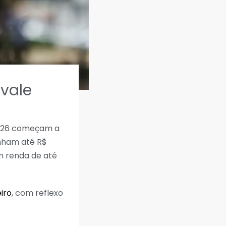
 vale
2026 começam a
nham até R$
om renda de até
eiro
, com reflexo