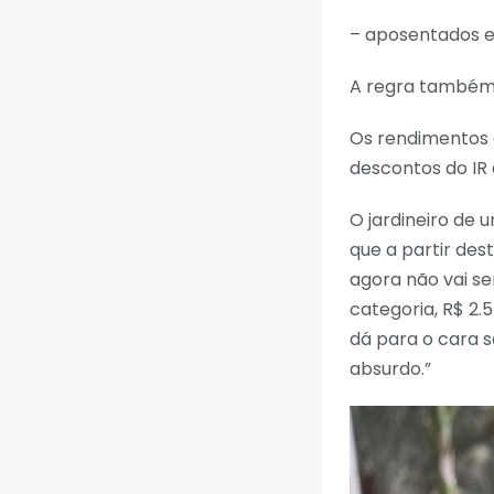
– aposentados e 
A regra também s
Os rendimentos 
descontos do IR 
O jardineiro de 
que a partir des
agora não vai s
categoria, R$ 2
dá para o cara s
absurdo.”