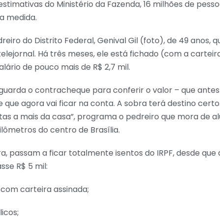
timativas do Ministério da Fazenda, 16 milhões de pess
la medida.
eiro do Distrito Federal, Genival Gil (foto), de 49 anos, 
elejornal. Há três meses, ele está fichado (com a carteir
lário de pouco mais de R$ 2,7 mil.
guarda o contracheque para conferir o valor – que antes 
 que agora vai ficar na conta. A sobra terá destino certo.
as a mais da casa”, programa o pedreiro que mora de al
ilômetros do centro de Brasília.
a, passam a ficar totalmente isentos do IRPF, desde que
sse R$ 5 mil:
 com carteira assinada;
icos;