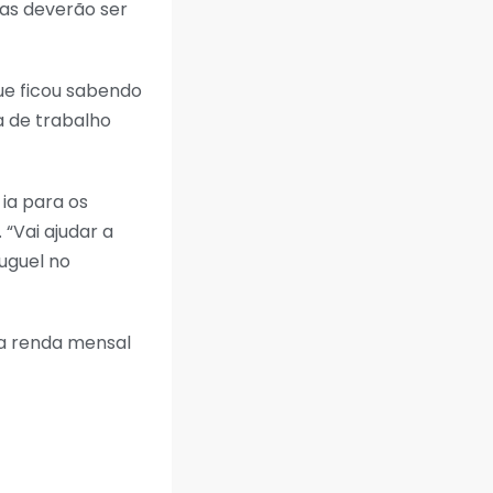
oas deverão ser
que ficou sabendo
a de trabalho
ia para os
 “Vai ajudar a
uguel no
 a renda mensal