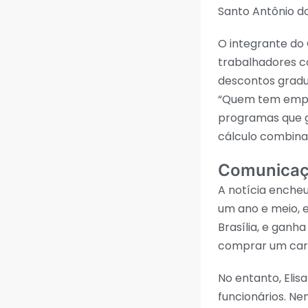
Santo Antônio do
O integrante do 
trabalhadores co
descontos gradua
“Quem tem empre
programas que g
cálculo combinad
Comunicaçã
A notícia encheu
um ano e meio, 
Brasília, e ganha
comprar um carr
No entanto, Eli
funcionários. Ne