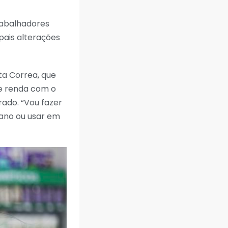
rabalhadores
pais alterações
ta Correa, que
de renda com o
rado. “Vou fazer
 ano ou usar em