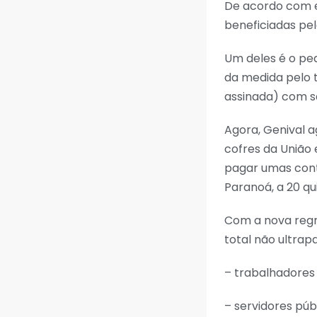
De acordo com es
beneficiadas pe
Um deles é o pedr
da medida pelo t
assinada) com sa
Agora, Genival a
cofres da União e
pagar umas cont
Paranoá, a 20 qu
Com a nova regr
total não ultrapa
– trabalhadores
– servidores públ