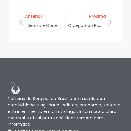
Anterior
Próxima
Serasa e Correios ampliam negociação de dívidas do Novo Desenrola Brasil
O deputado Paulo Júnior se reuniu em Brasília com a ministra Márcia Lopes para conversar sobre políticas voltadas para as mulheres
Notícias de Sergipe, do Brasil e do mundo com
credibilidade e agilidade. Política, economia, saúde e
entretenimento em um só lugar. Informação clara,
regional e atual para você ficar sempre bem
informado.