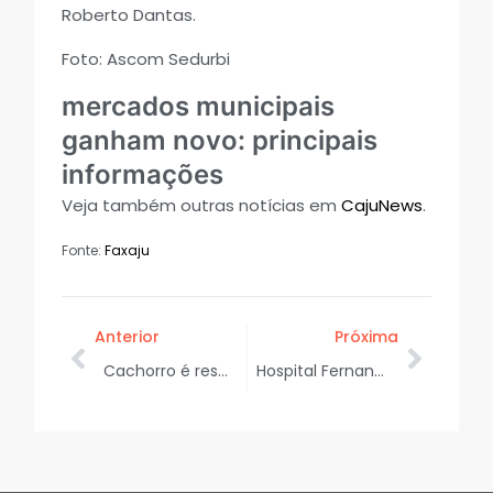
Roberto Dantas.
Foto: Ascom Sedurbi
mercados municipais
ganham novo: principais
informações
Veja também outras notícias em
CajuNews
.
Fonte:
Faxaju
Anterior
Próxima
Cachorro é resgatado após cair em buraco de mais de 3 metros em Aracaju
Hospital Fernando Franco registra mais de 10 mil atendimentos na 1ª quinzena