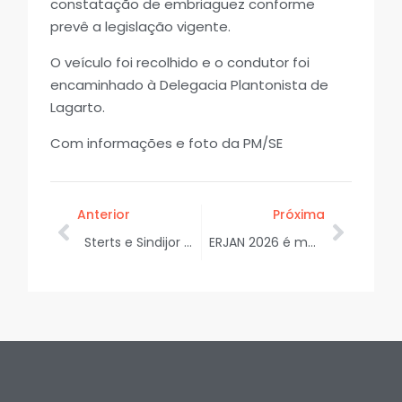
constatação de embriaguez conforme
prevê a legislação vigente.
O veículo foi recolhido e o condutor foi
encaminhado à Delegacia Plantonista de
Lagarto.
Com informações e foto da PM/SE
Anterior
Próxima
Sterts e Sindijor emitem nota de agradecimento à prefeita Luana Michele de Oliveira
ERJAN 2026 é marcado por sucesso de público e fortalecimento da jovem advocacia do Nordeste