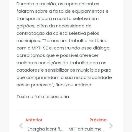
Durante a reunião, os representantes
falaram sobre a falta de equipamentos e
transporte para a coleta seletiva em
galpões, além da necessidade de
contratação da coleta seletiva pelos
municípios. “Temos um trabalho histórico
com o MPT-SE e, construindo esse diálogo,
acreditamos que é possível oferecer
melhores condições de trabalho para os
catadores e sensibilizar os municípios para
que compreendam a sua responsabilidade
nesse processo”, finalizou Adriano.
Texto e foto assessoria
Anterior
Próxima
Energisa identifica furto de energia em estabelecimentos comerciais em Nossa Senhora do Socorro
MPF articula medidas para reduzir impactos de iluminação artificial em áreas de desova de tartarugas marinhas