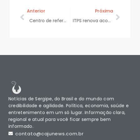
Anterior
Próxima
Centro de referência infantojuvenil oferece acolhimento a crianças vítimas de violência sexual
ITPS renova acordo de cooperação técnica com a Fiocruz para ampliar ações em pesquisa
Notícias de Sergipe, do Brasil e do mundo com
credibilidade e agilidade. Política, economia, saúde e
entretenimento em um só lugar. Informação clara,
regional e atual para você ficar sempre bem
informado.
contato@cajunews.com.br