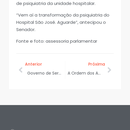
de psiquiatria da unidade hospitalar.
“Vem aí a transformação da psiquiatria do
Hospital São José. Aguarde”, antecipou o
Senador.
Fonte e foto: assessoria parlamentar
Anterior
Próxima
Governo de Sergipe divulga resultado preliminar do Acelera Mulher
A Ordem dos Advogados do Brasil, seccional Sergipe, celebra 91 anos de história, conquistas e compromisso com a advocacia e a sociedade sergipana