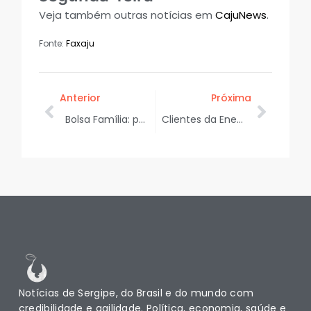
Veja também outras notícias em
CajuNews
.
Fonte:
Faxaju
Anterior
Próxima
Bolsa Família: pagamentos dos beneficiários começam nesta segunda-feira, dia 25
Clientes da Energisa podem negociar no Mutirão Limpa Nome em Propriá
Notícias de Sergipe, do Brasil e do mundo com
credibilidade e agilidade. Política, economia, saúde e