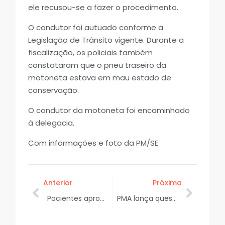
ele recusou-se a fazer o procedimento.
O condutor foi autuado conforme a
Legislação de Trânsito vigente. Durante a
fiscalização, os policiais também
constataram que o pneu traseiro da
motoneta estava em mau estado de
conservação.
O condutor da motoneta foi encaminhado
à delegacia.
Com informações e foto da PM/SE
Anterior
Próxima
Pacientes aprovam mais um mutirão de consultas, exames e procedimentos do Opera Sergipe
PMA lança questionário para elaboração do Plano Municipal de Políticas para Mulheres