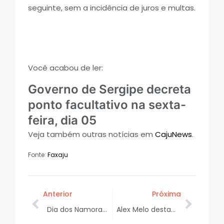
seguinte, sem a incidência de juros e multas.
Você acabou de ler:
Governo de Sergipe decreta
ponto facultativo na sexta-
feira, dia 05
Veja também outras notícias em
CajuNews
.
Fonte:
Faxaju
Anterior
Próxima
Dia dos Namorados: Shopping Jardins presenteia consumidores com cooler exclusivo
Alex Melo destaca projeto esportivo da Força Jovem Universal e ressalta impacto social