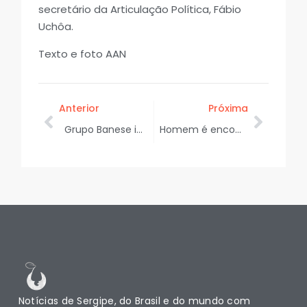
secretário da Articulação Política, Fábio
Uchôa.
Texto e foto AAN
Anterior
Próxima
Grupo Banese impulsiona o desenvolvimento de Aracaju há mais de 6 décadas
Homem é encontrado morto em residência no loteamento Nova Esperança, em Socorro
Notícias de Sergipe, do Brasil e do mundo com