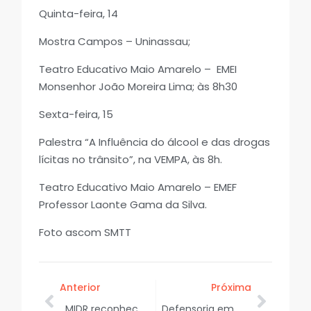
Quinta-feira, 14
Mostra Campos – Uninassau;
Teatro Educativo Maio Amarelo – EMEI
Monsenhor João Moreira Lima; às 8h30
Sexta-feira, 15
Palestra “A Influência do álcool e das drogas
lícitas no trânsito”, na VEMPA, às 8h.
Teatro Educativo Maio Amarelo – EMEF
Professor Laonte Gama da Silva.
Foto ascom SMTT
Anterior
Próxima
MIDR reconhece a situação de emergência em 15 cidades afetadas por desastres, entre elas, Monte Alegre de Sergipe e Porto da Folha
Defensoria empossa membros do Conselho Superior para o biênio 2026/2028