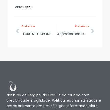
Fonte:
Faxaju
Anterior
Próxima
FUNDAT DISPONIBILIZA NOVAS VAGAS DE EMPREGO NESTA QUARTA EM ARACAJU; VEJA AS OPORTUNIDADES DISPONÍVEIS
Agências Banese terão funcionamento alterado durante feriado de Corpus Christi
Notícias de Sergipe, do Brasil e do mundo com
credibilidade e agilidade. Política, economia, saúde e
entretenimento em um só lugar. Informação clara,