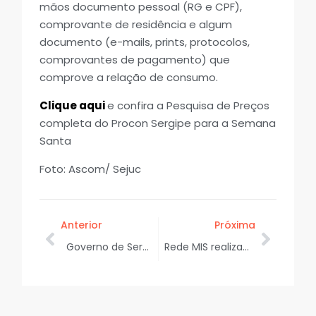
mãos documento pessoal (RG e CPF),
comprovante de residência e algum
documento (e-mails, prints, protocolos,
comprovantes de pagamento) que
comprove a relação de consumo.
Clique aqui
e confira a Pesquisa de Preços
completa do Procon Sergipe para a Semana
Santa
Foto: Ascom/ Sejuc
Anterior
Próxima
Governo de Sergipe e Petrobras assinam protocolo de intenções para venda antecipada de gás do Seap
Rede MIS realiza sessão especial em homenagem a Ilma Fontes durante programação da Feira Imagina