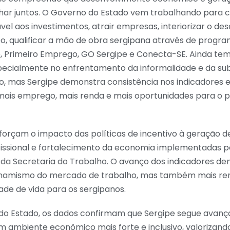
ar juntos. O Governo do Estado vem trabalhando para c
el aos investimentos, atrair empresas, interiorizar o de
 qualificar a mão de obra sergipana através de progr
e, Primeiro Emprego, GO Sergipe e Conecta-SE. Ainda tem
pecialmente no enfrentamento da informalidade e da sub
o, mas Sergipe demonstra consistência nos indicadores 
mais emprego, mais renda e mais oportunidades para o p
eforçam o impacto das políticas de incentivo à geração 
ofissional e fortalecimento da economia implementadas 
s da Secretaria do Trabalho. O avanço dos indicadores d
inamismo do mercado de trabalho, mas também mais ren
de de vida para os sergipanos.
do Estado, os dados confirmam que Sergipe segue avan
m ambiente econômico mais forte e inclusivo, valorizand