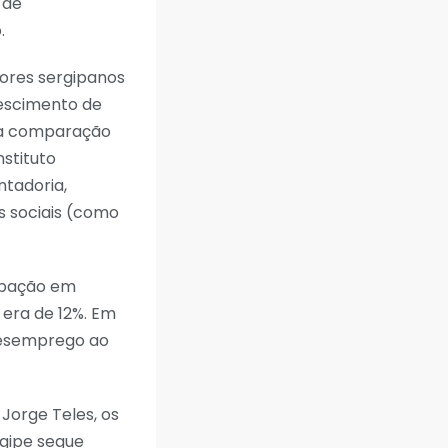
 de
.
ores sergipanos
rescimento de
 Na comparação
nstituto
ntadoria,
s sociais (como
upação em
 era de 12%. Em
 desemprego ao
Jorge Teles, os
gipe segue