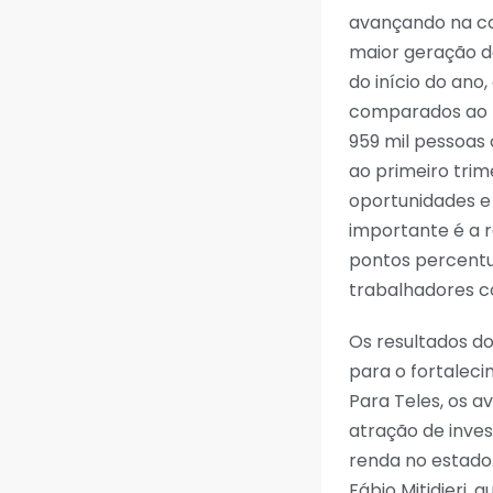
avançando na co
maior geração d
do início do an
comparados ao m
959 mil pessoas
ao primeiro tri
oportunidades e
importante é a r
pontos percentua
trabalhadores co
Os resultados d
para o fortalec
Para Teles, os 
atração de inves
renda no estado.
Fábio Mitidieri