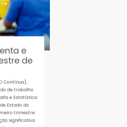
enta e
estre de
D Contínua),
ado de trabalho
fia e Estatística
 de Estado do
meiro trimestre
o significativa