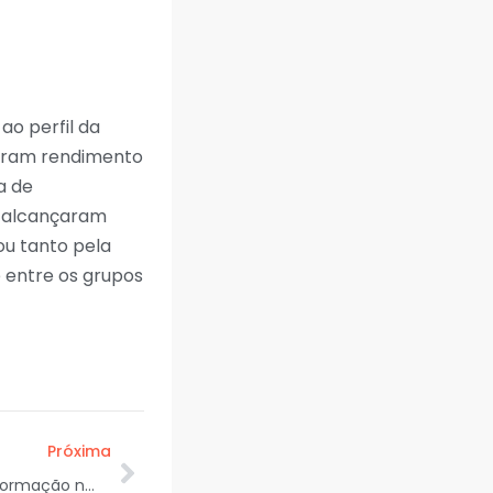
o perfil da
raram rendimento
a de
s alcançaram
ou tanto pela
 entre os grupos
Próxima
Sedurbi fiscaliza obras e transformação nos municípios de Laranjeiras, Riachuelo e Malhador