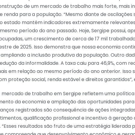
nstrução de um mercado de trabalho mais forte, mais in
e renda para a população. “Mesmo diante de oscilações s
o, o estado mantém indicadores extremamente relevante
esmo período do ano passado. Hoje, Sergipe possui, a
 ocupadas, um crescimento de cerca de 17 mil trabalhad
mestre de 2025. Isso demonstra que nossa economia cont
 ampliando a inclusão produtiva da população. Outro da
edução da informalidade. A taxa caiu para 46,9%, com re
is em relação ao mesmo período do ano anterior. Isso si
m proteção social, renda estável e direitos garantidos”, 
o mercado de trabalho em Sergipe refletem uma política 
imento da economia e ampliação das oportunidades para
avanços registrados são consequência de ações integrad
timentos, qualificação profissional e incentivo à geraçã
 “Esses resultados são fruto de uma estratégia liderada
, que compreende que desenvolvimento econômico e ger