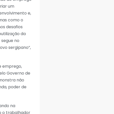
riar um
senvolvimento e,
amas como o
os desafios
utilização da
e segue no
ovo sergipano”,
de emprego,
pelo Governo de
emonstra não
da, poder de
çando na
o o trabalhador