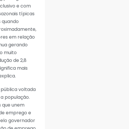
clusivo e com
azonais típicas
s quando
proximadamente,
ores em relação
inua gerando
do muito
dução de 2,8
gnifica mais
explica.
pública voltada
 a população.
as que unem
o de emprego e
 pelo governador
ação de emprego