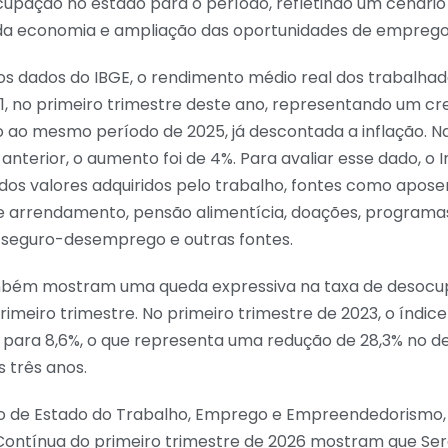
cupação no estado para o período, refletindo um cenário
da economia e ampliação das oportunidades de emprego
s dados do IBGE, o rendimento médio real dos trabalhad
31, no primeiro trimestre deste ano, representando um c
o ao mesmo período de 2025, já descontada a inflação.
anterior, o aumento foi de 4%. Para avaliar esse dado, o I
dos valores adquiridos pelo trabalho, fontes como apose
 e arrendamento, pensão alimentícia, doações, programa
, seguro-desemprego e outras fontes.
bém mostram uma queda expressiva na taxa de desoc
rimeiro trimestre. No primeiro trimestre de 2023, o índice
iu para 8,6%, o que representa uma redução de 28,3% no
s três anos.
io de Estado do Trabalho, Emprego e Empreendedorismo, 
ontínua do primeiro trimestre de 2026 mostram que Ser