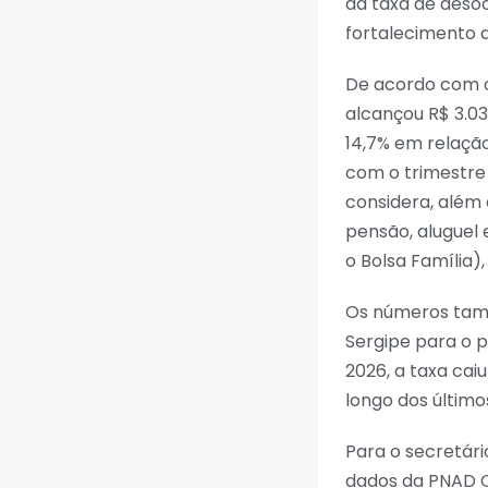
da taxa de deso
fortalecimento 
De acordo com o
alcançou R$ 3.0
14,7% em relaçã
com o trimestre 
considera, além 
pensão, aluguel
o Bolsa Família)
Os números tam
Sergipe para o p
2026, a taxa ca
longo dos último
Para o secretár
dados da PNAD C