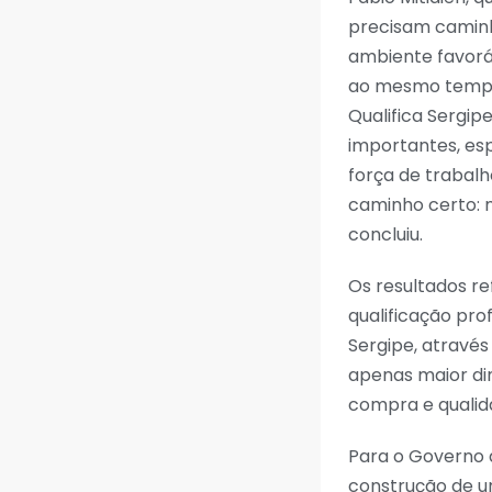
precisam caminh
ambiente favoráv
ao mesmo tempo,
Qualifica Sergip
importantes, es
força de trabalh
caminho certo: 
concluiu.
Os resultados r
qualificação pr
Sergipe, atravé
apenas maior d
compra e qualida
Para o Governo 
construção de u