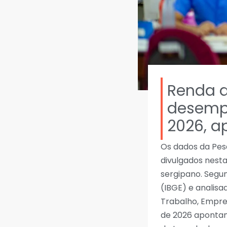
Renda d
desempr
2026, a
Os dados da Pes
divulgados nest
sergipano. Segun
(IBGE) e analisa
Trabalho, Empre
de 2026 apontam