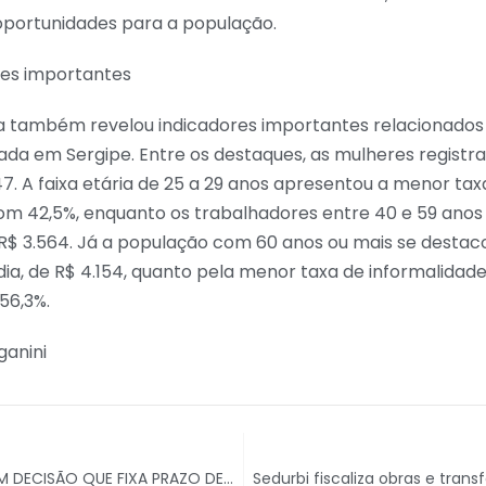
oportunidades para a população.
res importantes
 também revelou indicadores importantes relacionados a
da em Sergipe. Entre os destaques, as mulheres regist
7. A faixa etária de 25 a 29 anos apresentou a menor tax
com 42,5%, enquanto os trabalhadores entre 40 e 59 ano
R$ 3.564. Já a população com 60 anos ou mais se destac
a, de R$ 4.154, quanto pela menor taxa de informalidade
56,3%.
ganini
MPF/SE OBTÉM DECISÃO QUE FIXA PRAZO DE 60 DIAS PARA REGULARIZAÇÃO DE QUADRO DE PROFISSIONAIS DE SAÚDE