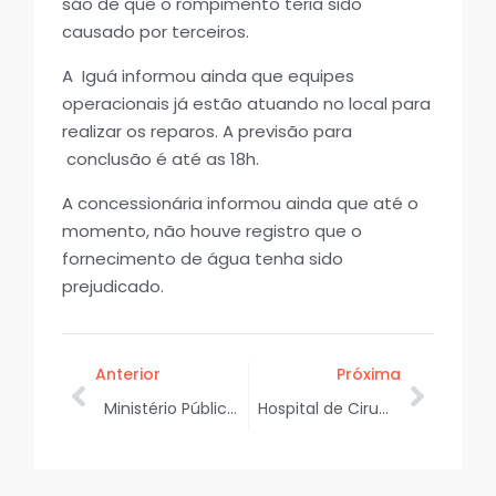
são de que o rompimento teria sido
causado por terceiros.
A Iguá informou ainda que equipes
operacionais já estão atuando no local para
realizar os reparos. A previsão para
conclusão é até as 18h.
A concessionária informou ainda que até o
momento, não houve registro que o
fornecimento de água tenha sido
prejudicado.
Anterior
Próxima
Ministério Público media acordo extrajudicial de solução habitacional para 31 famílias da Ocupação João Mulungu, no município de Aracaju
Hospital de Cirurgia celebra centenário com avanços impulsionados pelo Governo