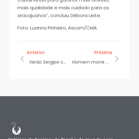
mais qualidade e mais cuidado para os
aracajuanos”, concluiu Débora Leite.
Foto: Luanna Pinheiro, Ascom/CMA
Anterior
Próxima
Verão Sergipe chega ao Abaís com entrega de kits do projeto Coleta do Bem
Homem morre e 27 pessoas ficam feridas após ataque de abelhas em Capela