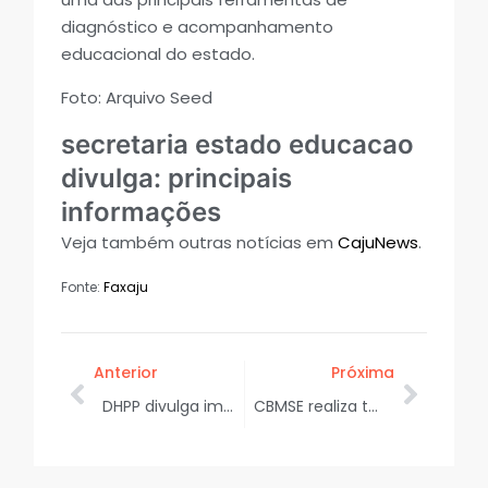
diagnóstico e acompanhamento
educacional do estado.
Foto: Arquivo Seed
secretaria estado educacao
divulga: principais
informações
Veja também outras notícias em
CajuNews
.
Fonte:
Faxaju
Anterior
Próxima
DHPP divulga imagens de suspeitos de homicídio no bairro Coroa do Meio
CBMSE realiza terceira edição da competição Bombeiro de Aço, em Aracaju