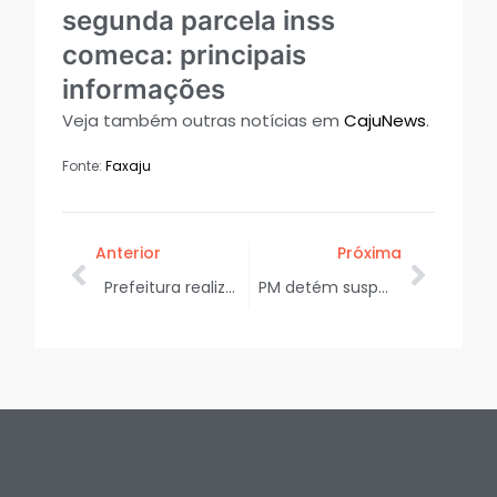
segunda parcela inss
comeca: principais
informações
Veja também outras notícias em
CajuNews
.
Fonte:
Faxaju
Anterior
Próxima
Prefeitura realiza limpeza de drenagem no bairro Porto Dantas em Aracaju
PM detém suspeito por descumprir medida protetiva após invadir casa