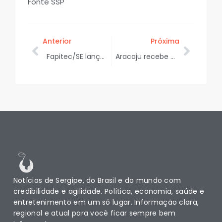
Fonte SSP
Anterior
Próxima
Fapitec/SE lança edital de apoio a pós-doutorado com investimento
Aracaju recebe especialistas para discutir inclusão, arte e saúde mental
Notícias de Sergipe, do Brasil e do mundo com
credibilidade e agilidade. Política, economia, saúde e
entretenimento em um só lugar. Informação clara,
regional e atual para você ficar sempre bem