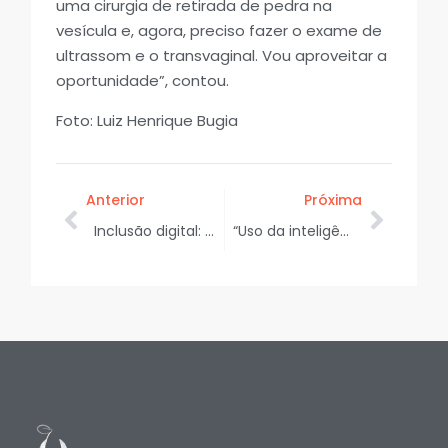
uma cirurgia de retirada de pedra na
vesícula e, agora, preciso fazer o exame de
ultrassom e o transvaginal. Vou aproveitar a
oportunidade”, contou.
Foto: Luiz Henrique Bugia
Anterior
Próxima
Inclusão digital: Sergipe recebe 759 computadores em 91 pontos de acesso
“Uso da inteligência artificial nas campanhas pode representar risco para a legitimidade das próximas eleições”, afirma advogado