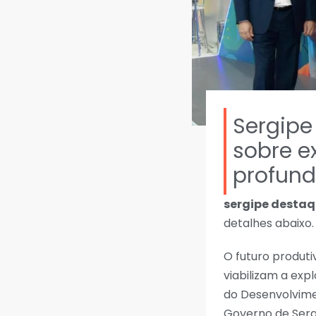
Sergipe
sobre e
profun
sergipe destaq
detalhes abaixo.
O futuro produti
viabilizam a exp
do Desenvolvime
Governo de Serg