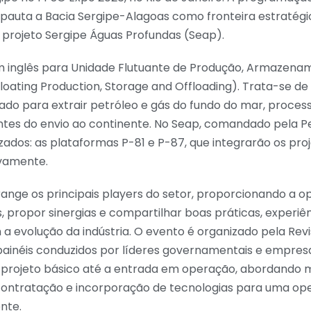
, pauta a Bacia Sergipe-Alagoas como fronteira estratégi
 projeto Sergipe Águas Profundas (Seap).
em inglês para Unidade Flutuante de Produção, Armazena
loating Production, Storage and Offloading). Trata-se de
zado para extrair petróleo e gás do fundo do mar, proces
tes do envio ao continente. No Seap, comandado pela Pe
izados: as plataformas P-81 e P-87, que integrarão os proj
ivamente.
ange os principais players do setor, proporcionando a o
, propor sinergias e compartilhar boas práticas, experiê
a evolução da indústria. O evento é organizado pela Revist
painéis conduzidos por líderes governamentais e empresa
 projeto básico até a entrada em operação, abordando 
contratação e incorporação de tecnologias para uma op
ente.