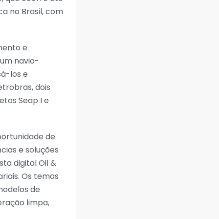
ca no Brasil, com
mento e
 um navio-
sá-los e
trobras, dois
etos Seap I e
portunidade de
ncias e soluções
a digital Oil &
riais. Os temas
modelos de
eração limpa,