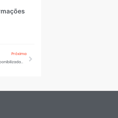
ormações
Próxima
Confira vagas de emprego disponibilizadas pela Prefeitura para esta quarta
e