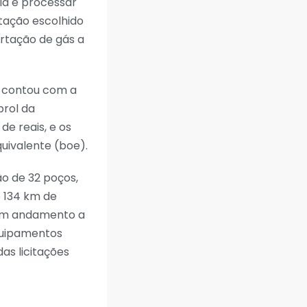
dia e processar
tação escolhido
ortação de gás a
s contou com a
prol da
de reais, e os
quivalente (boe).
o de 32 poços,
 134 km de
 em andamento a
quipamentos
das licitações