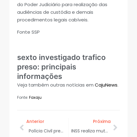
do Poder Judiciário para realização das
audiências de custódia e demais
procedimentos legais cabíveis.
Fonte SSP
sexto investigado trafico
preso: principais
informações
Veja também outras notícias em
CajuNews
.
Fonte:
Faxaju
Anterior
Próxima
Polícia Civil prende homem condenado por estupro de uma pessoa com deficiência intelectual em Socorro
INSS realiza mutirão de avaliação social em Aracaju neste fim de semana